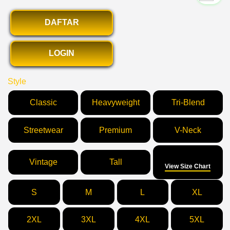
DAFTAR
LOGIN
Style
Classic
Heavyweight
Tri-Blend
Streetwear
Premium
V-Neck
Size
Vintage
Tall
View Size Chart
S
M
L
XL
2XL
3XL
4XL
5XL