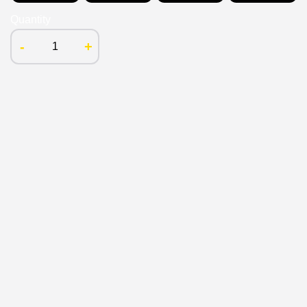
Quantity
-
+